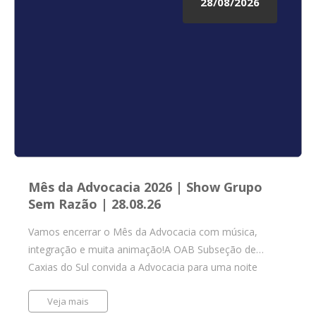
28/08/2026
Mês da Advocacia 2026 | Show Grupo
Sem Razão | 28.08.26
Vamos encerrar o Mês da Advocacia com música,
integração e muita animação!A OAB Subseção de
Caxias do Sul convida a Advocacia para uma noite
especial de confraternização, com show ao vivo do
Veja mais
Grupo Sem Razão, no Bodega Del Toro.Será um