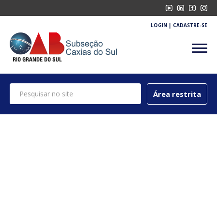
Quem somos
LOGIN | CADASTRE-SE
Sobre nós
Diretoria subseccional
Comissões
Representações
Área restrita
Galeria de presidentes
Eventos
Galerias
Notícias
Informações
Downloads